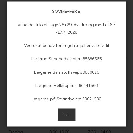
SOMMERFERIE
Vi holder lukket i uge 28+29, dvs fra og med d. 6.7
-17.7. 2026
Ved akut behov for lægehjælp henviser vi til
Klinikkens åbningstider
Hellerup Sundhedscenter: 88886565
Lægerne Bernstoffsvej: 39630010
Telefontider
Åbningstider
Mandag
8.00-10.00
7.30 – 15.00
Lægerne Helleruphus: 66441566
Tirsdag
8.00-10.00
7.30 – 15.00
Lægerne på Strandvejen: 39621530
Onsdag
8.00-10.00
7.30 – 15.00
Luk
Torsdag
8.00-10.00
7.30 – 17.00
Fredag
8.00-10.00
7.30 – 14.00