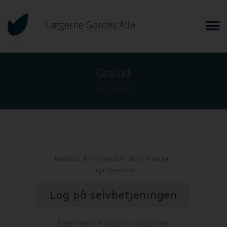
Gravid
Gravid
Bestil tid, forny medicin, skriv til lægen.
Login herunder
Log på selvbetjeningen
Læs mere om brugeroprettelse her