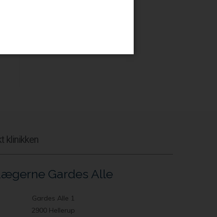
t
t klinikken
ægerne Gardes Alle
Gardes Alle 1
2900 Hellerup