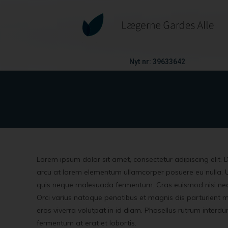
Nyt nr:
39633642
Lorem ipsum dolor sit amet, consectetur adipiscing elit. D
arcu at lorem elementum ullamcorper posuere eu nulla. Ut 
quis neque malesuada fermentum. Cras euismod nisi nec a
Orci varius natoque penatibus et magnis dis parturient mo
eros viverra volutpat in id diam. Phasellus rutrum interd
fermentum at erat et lobortis.