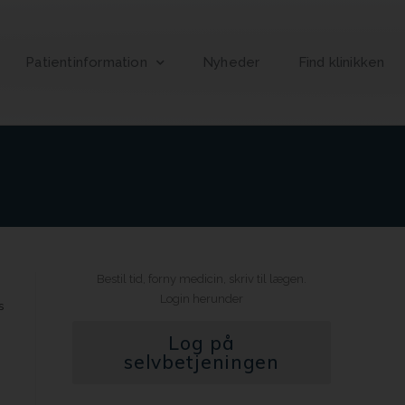
Patientinformation
Nyheder
Find klinikken
Bestil tid, forny medicin, skriv til lægen.
Login herunder
s
Log på
selvbetjeningen