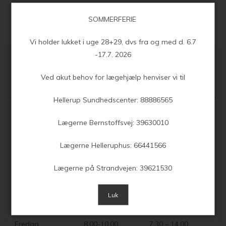
SOMMERFERIE
Vi holder lukket i uge 28+29, dvs fra og med d. 6.7
-17.7. 2026
Ved akut behov for lægehjælp henviser vi til
Klinikkens åbningstider
Hellerup Sundhedscenter: 88886565
Lægerne Bernstoffsvej: 39630010
Telefontider
Åbningstider
Mandag
8.00-10.00
7.30 – 15.00
Lægerne Helleruphus: 66441566
Tirsdag
8.00-10.00
7.30 – 15.00
Lægerne på Strandvejen: 39621530
Onsdag
8.00-10.00
7.30 – 15.00
Luk
Torsdag
8.00-10.00
7.30 – 17.00
Fredag
8.00-10.00
7.30 – 14.00